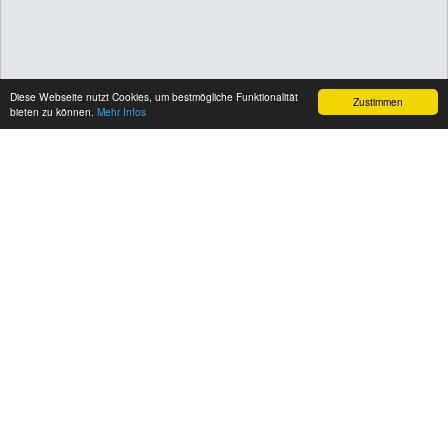
Diese Webseite nutzt Cookies, um bestmögliche Funktionalität
Zustimmen
bieten zu können.
Mehr Infos
Hauptgesellschaft
Aktuell
Hitzebelastung
Das Museum ist leider nicht klimatisiert. Einige
Bereiche können sehr warm werden.